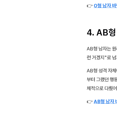
👉
O형 남자 바
4. AB
AB형 남자는 원
런 거겠지"로 넘
AB형 성격 자체
부터 그랬던 행동
체적으로 다뤘어
👉
AB형 남자 